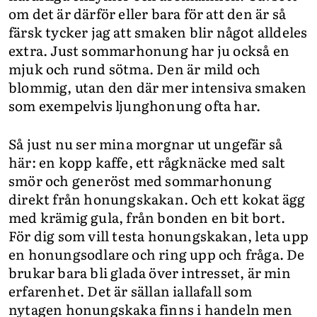
om det är därför eller bara för att den är så
färsk tycker jag att smaken blir något alldeles
extra. Just sommarhonung har ju också en
mjuk och rund sötma. Den är mild och
blommig, utan den där mer intensiva smaken
som exempelvis ljunghonung ofta har.
Så just nu ser mina morgnar ut ungefär så
här: en kopp kaffe, ett rågknäcke med salt
smör och generöst med sommarhonung
direkt från honungskakan. Och ett kokat ägg
med krämig gula, från bonden en bit bort.
För dig som vill testa honungskakan, leta upp
en honungsodlare och ring upp och fråga. De
brukar bara bli glada över intresset, är min
erfarenhet. Det är sällan iallafall som
nytagen honungskaka finns i handeln men